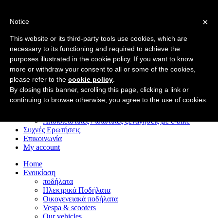
×
Notice
Home
Ενοικίαση
This website or its third-party tools use cookies, which are
ποδήλατα
necessary to its functioning and required to achieve the
Ηλεκτρικά Ποδήλατα
purposes illustrated in the cookie policy. If you want to know
Οικογενειακά ποδήλατα
Vespa & scooters
more or withdraw your consent to all or some of the cookies,
Our vehicles
please refer to the
cookie policy
.
Ξενάγηση!Tour
By closing this banner, scrolling this page, clicking a link or
Ξεναγήσεις με e‑bike στο ιστορικό κέντρο
continuing to browse otherwise, you agree to the use of cookies.
Ξεναγήσεις με e‑bike στη Via Appia
Ποδηλατικές περιπέτειες μετά το σκοτάδι
Αποκλειστικές / ιδιωτικές ξεναγήσεις με e‑bike
Συχνές Ερωτήσεις
Επικοινωνία
My account
Home
Ενοικίαση
ποδήλατα
Ηλεκτρικά Ποδήλατα
Οικογενειακά ποδήλατα
Vespa & scooters
Our vehicles