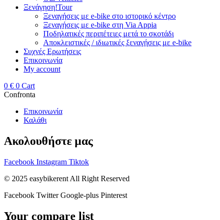
Ξενάγηση!Tour
Ξεναγήσεις με e‑bike στο ιστορικό κέντρο
Ξεναγήσεις με e‑bike στη Via Appia
Ποδηλατικές περιπέτειες μετά το σκοτάδι
Αποκλειστικές / ιδιωτικές ξεναγήσεις με e‑bike
Συχνές Ερωτήσεις
Επικοινωνία
My account
0
€
0
Cart
Confronta
Επικοινωνία
Καλάθι
Ακολουθήστε μας
Facebook
Instagram
Tiktok
© 2025 easybikerent All Right Reserved
Facebook
Twitter
Google-plus
Pinterest
Your compare list