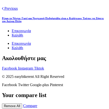
Previous
Ρώμη τη Νύχτα: Γιατί μια Νυχτερινή Ποδηλατάδα είναι ο Καλύτερος Τρόπος να Ζήσετε
την Αιώνια Πόλη
Επικοινωνία
Καλάθι
Επικοινωνία
Καλάθι
Ακολουθήστε μας
Facebook
Instagram
Tiktok
© 2025 easybikerent All Right Reserved
Facebook
Twitter
Google-plus
Pinterest
Your compare list
Compare
Remove All