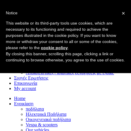
×
Notice
Home
Ενοικίαση
This website or its third-party tools use cookies, which are
ποδήλατα
necessary to its functioning and required to achieve the
Ηλεκτρικά Ποδήλατα
purposes illustrated in the cookie policy. If you want to know
Οικογενειακά ποδήλατα
Vespa & scooters
more or withdraw your consent to all or some of the cookies,
Our vehicles
please refer to the
cookie policy
.
Ξενάγηση!Tour
By closing this banner, scrolling this page, clicking a link or
Ξεναγήσεις με e‑bike στο ιστορικό κέντρο
continuing to browse otherwise, you agree to the use of cookies.
Ξεναγήσεις με e‑bike στη Via Appia
Ποδηλατικές περιπέτειες μετά το σκοτάδι
Αποκλειστικές / ιδιωτικές ξεναγήσεις με e‑bike
Συχνές Ερωτήσεις
Επικοινωνία
My account
Home
Ενοικίαση
ποδήλατα
Ηλεκτρικά Ποδήλατα
Οικογενειακά ποδήλατα
Vespa & scooters
Our vehicles