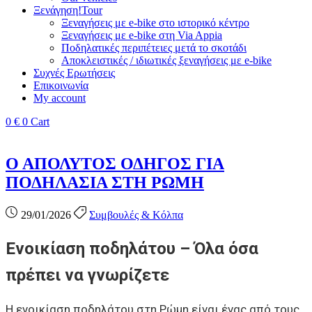
Ξενάγηση!Tour
Ξεναγήσεις με e‑bike στο ιστορικό κέντρο
Ξεναγήσεις με e‑bike στη Via Appia
Ποδηλατικές περιπέτειες μετά το σκοτάδι
Αποκλειστικές / ιδιωτικές ξεναγήσεις με e‑bike
Συχνές Ερωτήσεις
Επικοινωνία
My account
0
€
0
Cart
Ο ΑΠΟΛΥΤΟΣ ΟΔΗΓΟΣ ΓΙΑ
ΠΟΔΗΛΑΣΙΑ ΣΤΗ ΡΩΜΗ
29/01/2026
Συμβουλές & Κόλπα
Ενοικίαση ποδηλάτου – Όλα όσα
πρέπει να γνωρίζετε
Η ενοικίαση ποδηλάτου στη Ρώμη είναι ένας από τους