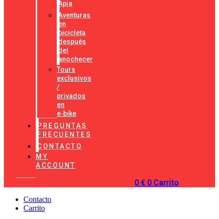
Apia
Aventuras
en
bicicleta
después
del
anochecer
Tours
exclusivos
/
privados
en
e‑bike
PREGUNTAS
FRECUENTES
CONTACTO
MY
ACCOUNT
0
€
0
Carrito
Contacto
Carrito