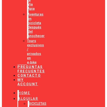
la
Vía
Apia
Aventuras
en
bicicleta
después
del
anochecer
Tours
exclusivos
/
privados
en
e‑bike
PREGUNTAS
FRECUENTES
CONTACTO
MY
ACCOUNT
HOME
ALQUILAR
BICICLETAS