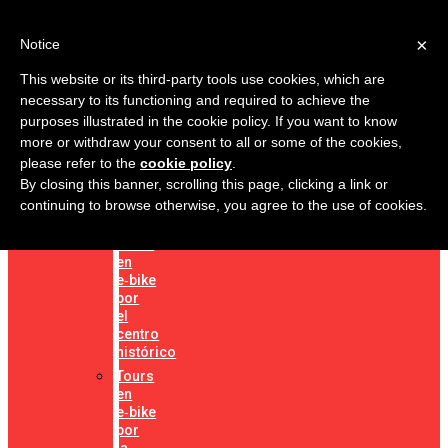
BICICLETAS
×
Notice
Bicicletas
Eléctricas
This website or its third-party tools use cookies, which are
Bicicletas
necessary to its functioning and required to achieve the
Familiares
purposes illustrated in the cookie policy. If you want to know
Vespa
more or withdraw your consent to all or some of the cookies,
&
please refer to the
cookie policy
.
scooters
By closing this banner, scrolling this page, clicking a link or
NUESTROS
VEHÍCULOS
continuing to browse otherwise, you agree to the use of cookies.
TOURS
Tours
en
e‑bike
por
el
centro
histórico
Tours
en
e‑bike
por