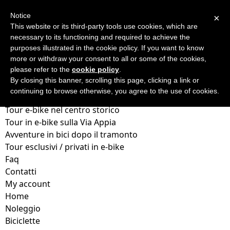
Home
Notice
×
Noleggio
This website or its third-party tools use cookies, which are
Biciclette
necessary to its functioning and required to achieve the
Biciclette elettriche
purposes illustrated in the cookie policy. If you want to know
more or withdraw your consent to all or some of the cookies,
Biciclette per Famiglia
please refer to the
cookie policy
.
Vespa & Scooter
By closing this banner, scrolling this page, clicking a link or
I nostri veicoli
continuing to browse otherwise, you agree to the use of cookies.
Tour!
Tour e‑bike nel centro storico
Tour in e‑bike sulla Via Appia
Avventure in bici dopo il tramonto
Tour esclusivi / privati in e‑bike
Faq
Contatti
My account
Home
Noleggio
Biciclette