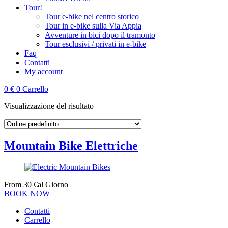
Tour!
Tour e‑bike nel centro storico
Tour in e‑bike sulla Via Appia
Avventure in bici dopo il tramonto
Tour esclusivi / privati in e‑bike
Faq
Contatti
My account
0
€
0
Carrello
Visualizzazione del risultato
Mountain Bike Elettriche
From
30
€
al Giorno
BOOK NOW
Contatti
Carrello