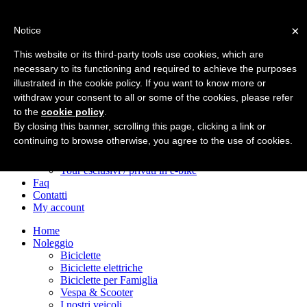
×
Notice
Home
Noleggio
This website or its third-party tools use cookies, which are
Biciclette
necessary to its functioning and required to achieve the purposes
Biciclette elettriche
illustrated in the cookie policy. If you want to know more or
Biciclette per Famiglia
Vespa & Scooter
withdraw your consent to all or some of the cookies, please refer
I nostri veicoli
to the
cookie policy
.
Tour!
By closing this banner, scrolling this page, clicking a link or
Tour e‑bike nel centro storico
continuing to browse otherwise, you agree to the use of cookies.
Tour in e‑bike sulla Via Appia
Avventure in bici dopo il tramonto
Tour esclusivi / privati in e‑bike
Faq
Contatti
My account
Home
Noleggio
Biciclette
Biciclette elettriche
Biciclette per Famiglia
Vespa & Scooter
I nostri veicoli