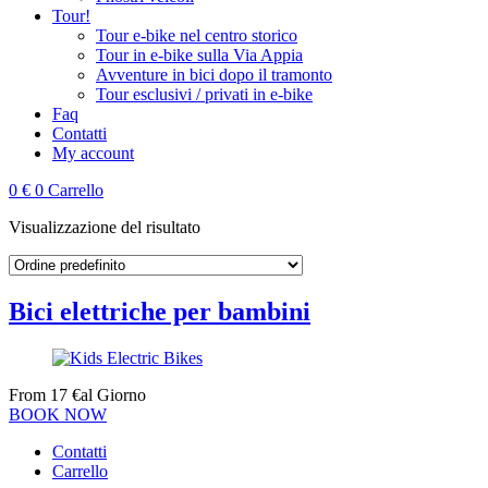
Tour!
Tour e‑bike nel centro storico
Tour in e‑bike sulla Via Appia
Avventure in bici dopo il tramonto
Tour esclusivi / privati in e‑bike
Faq
Contatti
My account
0
€
0
Carrello
Visualizzazione del risultato
Bici elettriche per bambini
From
17
€
al Giorno
BOOK NOW
Contatti
Carrello