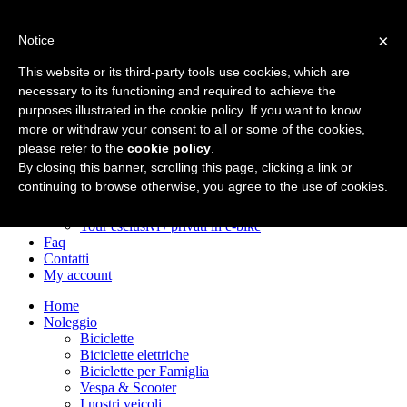
×
Notice
Home
Noleggio
This website or its third-party tools use cookies, which are
Biciclette
necessary to its functioning and required to achieve the
Biciclette elettriche
purposes illustrated in the cookie policy. If you want to know
Biciclette per Famiglia
Vespa & Scooter
more or withdraw your consent to all or some of the cookies,
I nostri veicoli
please refer to the
cookie policy
.
Tour!
By closing this banner, scrolling this page, clicking a link or
Tour e‑bike nel centro storico
continuing to browse otherwise, you agree to the use of cookies.
Tour in e‑bike sulla Via Appia
Avventure in bici dopo il tramonto
Tour esclusivi / privati in e‑bike
Faq
Contatti
My account
Home
Noleggio
Biciclette
Biciclette elettriche
Biciclette per Famiglia
Vespa & Scooter
I nostri veicoli