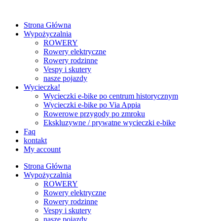
Strona Główna
Wypożyczalnia
ROWERY
Rowery elektryczne
Rowery rodzinne
Vespy i skutery
nasze pojazdy
Wycieczka!
Wycieczki e‑bike po centrum historycznym
Wycieczki e‑bike po Via Appia
Rowerowe przygody po zmroku
Ekskluzywne / prywatne wycieczki e‑bike
Faq
kontakt
My account
Strona Główna
Wypożyczalnia
ROWERY
Rowery elektryczne
Rowery rodzinne
Vespy i skutery
nasze pojazdy