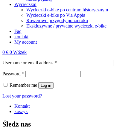
Wycieczka!
Wycieczki e‑bike po centrum historycznym
Wycieczki e‑bike po Via Appia
Rowerowe przygody po zmroku
Ekskluzywne / prywatne wycieczki e‑bike
Faq
kontakt
My account
0
€
0
Wózek
Username or email address
*
Password
*
Remember me
Log in
Lost your password?
Kontakt
koszyk
Śledź nas