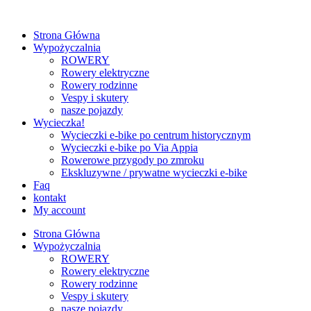
Strona Główna
Wypożyczalnia
ROWERY
Rowery elektryczne
Rowery rodzinne
Vespy i skutery
nasze pojazdy
Wycieczka!
Wycieczki e‑bike po centrum historycznym
Wycieczki e‑bike po Via Appia
Rowerowe przygody po zmroku
Ekskluzywne / prywatne wycieczki e‑bike
Faq
kontakt
My account
Strona Główna
Wypożyczalnia
ROWERY
Rowery elektryczne
Rowery rodzinne
Vespy i skutery
nasze pojazdy