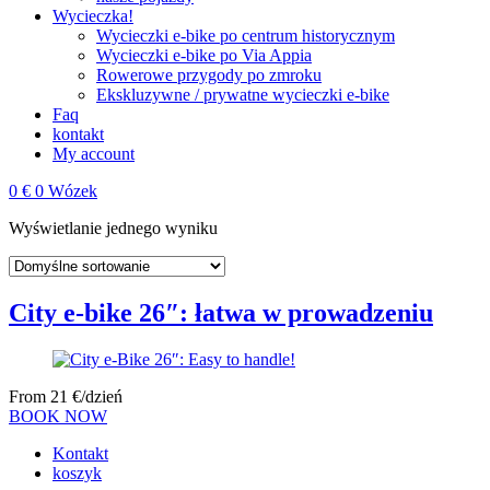
Wycieczka!
Wycieczki e‑bike po centrum historycznym
Wycieczki e‑bike po Via Appia
Rowerowe przygody po zmroku
Ekskluzywne / prywatne wycieczki e‑bike
Faq
kontakt
My account
0
€
0
Wózek
Wyświetlanie jednego wyniku
City e‑bike 26″: łatwa w prowadzeniu
From
21
€
/dzień
BOOK NOW
Kontakt
koszyk