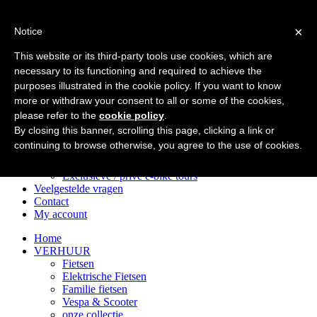
×
Notice
Home
VERHUUR
This website or its third-party tools use cookies, which are
Fietsen
necessary to its functioning and required to achieve the
Elektrische Fietsen
purposes illustrated in the cookie policy. If you want to know
Familie fietsen
Vespa & Scooter
more or withdraw your consent to all or some of the cookies,
onze collectie
please refer to the
cookie policy
.
Tours
By closing this banner, scrolling this page, clicking a link or
E‑bike‑tours in het historische centrum
continuing to browse otherwise, you agree to the use of cookies.
E‑bike tours op de Via Appia
Fietsavonturen na zonsondergang
Exclusieve / privé e‑bike tours
Veelgestelde vragen
Contact
My account
Home
VERHUUR
Fietsen
Elektrische Fietsen
Familie fietsen
Vespa & Scooter
onze collectie