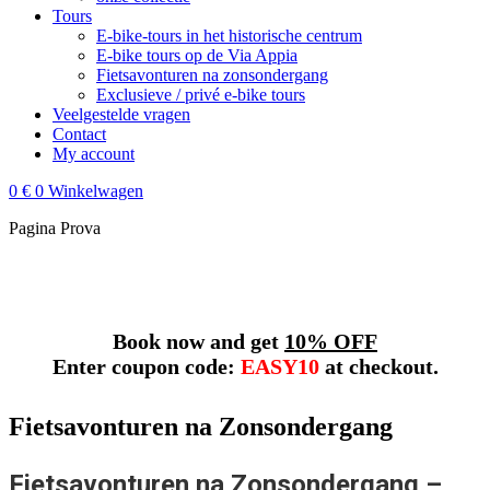
Tours
E‑bike‑tours in het historische centrum
E‑bike tours op de Via Appia
Fietsavonturen na zonsondergang
Exclusieve / privé e‑bike tours
Veelgestelde vragen
Contact
My account
0
€
0
Winkelwagen
Pagina Prova
Book now and get
10% OFF
Enter coupon code:
EASY10
at checkout.
Fietsavonturen na Zonsondergang
Fietsavonturen na Zonsondergang –