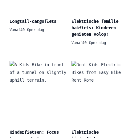
Longtail‑cargofiets
Elektrische familie
bakfiets: Kinderen
Vanaf
40
€
per dag
genieten volop!
Vanaf
40
€
per dag
Kinderfietsen: Focus
Elektrische