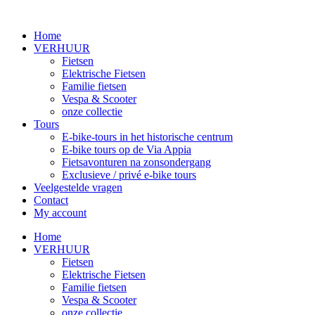
Home
VERHUUR
Fietsen
Elektrische Fietsen
Familie fietsen
Vespa & Scooter
onze collectie
Tours
E‑bike‑tours in het historische centrum
E‑bike tours op de Via Appia
Fietsavonturen na zonsondergang
Exclusieve / privé e‑bike tours
Veelgestelde vragen
Contact
My account
Home
VERHUUR
Fietsen
Elektrische Fietsen
Familie fietsen
Vespa & Scooter
onze collectie