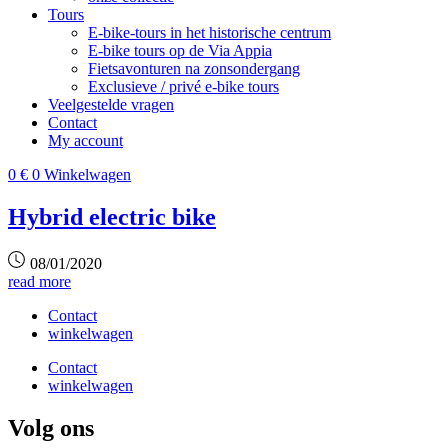
Tours
E‑bike‑tours in het historische centrum
E‑bike tours op de Via Appia
Fietsavonturen na zonsondergang
Exclusieve / privé e‑bike tours
Veelgestelde vragen
Contact
My account
0
€
0
Winkelwagen
Hybrid electric bike
08/01/2020
read more
Contact
winkelwagen
Contact
winkelwagen
Volg ons