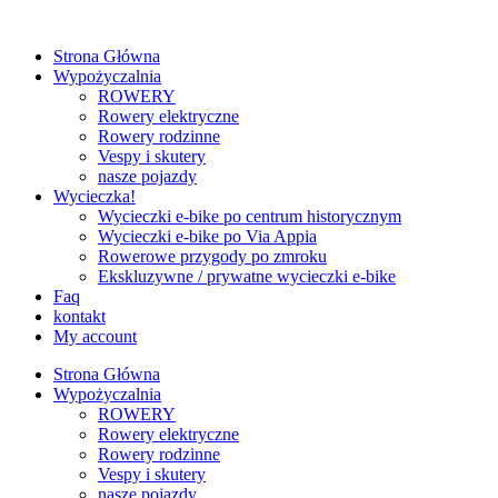
Strona Główna
Wypożyczalnia
ROWERY
Rowery elektryczne
Rowery rodzinne
Vespy i skutery
nasze pojazdy
Wycieczka!
Wycieczki e‑bike po centrum historycznym
Wycieczki e‑bike po Via Appia
Rowerowe przygody po zmroku
Ekskluzywne / prywatne wycieczki e‑bike
Faq
kontakt
My account
Strona Główna
Wypożyczalnia
ROWERY
Rowery elektryczne
Rowery rodzinne
Vespy i skutery
nasze pojazdy