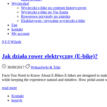
Wycieczka!
Wycieczki e‑bike po centrum historycznym
Wycieczki e‑bike po Via Appia
Rowerowe przygody po zmroku
Ekskluzywne / prywatne wycieczki e‑bike
Faq
kontakt
My account
0
€
0
Wózek
Jak działa rower elektryczny (E‑bike)?
30/09/2017
Wskazówki & Triki
Facts You Need to Know About E‑Bikes E‑bikes are designed to make cy
while keeping the experience natural and intuitive. How pedal assist 
read more
Kontakt
koszyk