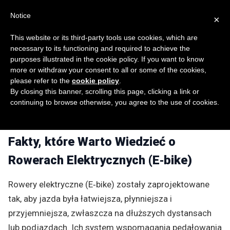
Notice
×
This website or its third-party tools use cookies, which are
necessary to its functioning and required to achieve the
purposes illustrated in the cookie policy. If you want to know
more or withdraw your consent to all or some of the cookies,
Jak działa rower elektryczny
please refer to the
cookie policy
.
By closing this banner, scrolling this page, clicking a link or
(E‑bike)?
continuing to browse otherwise, you agree to the use of cookies.
30/09/2017
Wskazówki & Triki
Fakty, które Warto Wiedzieć o
Rowerach Elektrycznych (E‑bike)
Rowery elektryczne (E‑bike) zostały zaprojektowane
tak, aby jazda była łatwiejsza, płynniejsza i
przyjemniejsza, zwłaszcza na dłuższych dystansach
lub podjazdach. Ich system wspomagania pedałowania