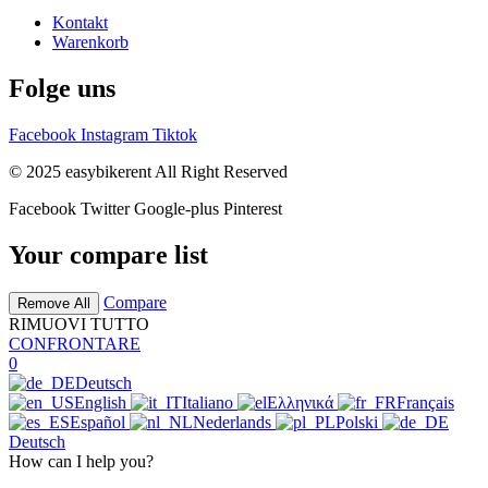
Kontakt
Warenkorb
Folge uns
Facebook
Instagram
Tiktok
© 2025 easybikerent All Right Reserved
Facebook
Twitter
Google-plus
Pinterest
Your compare list
Compare
Remove All
RIMUOVI TUTTO
CONFRONTARE
0
Deutsch
English
Italiano
Ελληνικά
Français
Español
Nederlands
Polski
Deutsch
How can I help you?