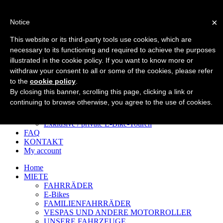
×
Notice
Home
MIETE
This website or its third-party tools use cookies, which are
FAHRRÄDER
necessary to its functioning and required to achieve the purposes
E-Bikes
illustrated in the cookie policy. If you want to know more or
FAMILIENFAHRRÄDER
VESPAS UND ANDERE MOTORROLLER
withdraw your consent to all or some of the cookies, please refer
UNSERE FAHRZEUGE
to the
cookie policy
.
TOUR
By closing this banner, scrolling this page, clicking a link or
E‑Bike‑Touren im historischen Zentrum
continuing to browse otherwise, you agree to the use of cookies.
E‑Bike‑Touren auf der Via Appia
Fahrradabenteuer nach Einbruch der Dunkelheit
Exklusive / private E‑Bike‑Touren
FAQ
KONTAKT
My account
Home
MIETE
FAHRRÄDER
E-Bikes
FAMILIENFAHRRÄDER
VESPAS UND ANDERE MOTORROLLER
UNSERE FAHRZEUGE