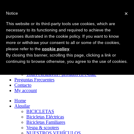
×
Notice
Home
Alquilar
This website or its third-party tools use cookies, which are
BICICLETAS
necessary to its functioning and required to achieve the
Bicicletas Eléctricas
purposes illustrated in the cookie policy. If you want to know
Bicicletas Familiares
Vespa & scooters
more or withdraw your consent to all or some of the cookies,
NUESTROS VEHÍCULOS
please refer to the
cookie policy
.
Tours
By closing this banner, scrolling this page, clicking a link or
Tours en e‑bike por el centro histórico
continuing to browse otherwise, you agree to the use of cookies.
Tours en e‑bike por la Vía Apia
Aventuras en bicicleta después del anochecer
Tours exclusivos / privados en e‑bike
Preguntas Frecuentes
Contacto
My account
Home
Alquilar
BICICLETAS
Bicicletas Eléctricas
Bicicletas Familiares
Vespa & scooters
NUESTROS VEHÍCULOS