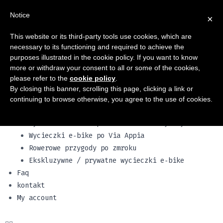
Notice
×
Strona Główna
Wypożyczalnia
This website or its third-party tools use cookies, which are
necessary to its functioning and required to achieve the
ROWERY
purposes illustrated in the cookie policy. If you want to know
Rowery elektryczne
more or withdraw your consent to all or some of the cookies,
Rowery rodzinne
please refer to the
cookie policy
.
Vespy i skutery
By closing this banner, scrolling this page, clicking a link or
nasze pojazdy
continuing to browse otherwise, you agree to the use of cookies.
Wycieczka!
Wycieczki e‑bike po centrum historycznym
Wycieczki e‑bike po Via Appia
Rowerowe przygody po zmroku
Ekskluzywne / prywatne wycieczki e‑bike
Faq
kontakt
My account